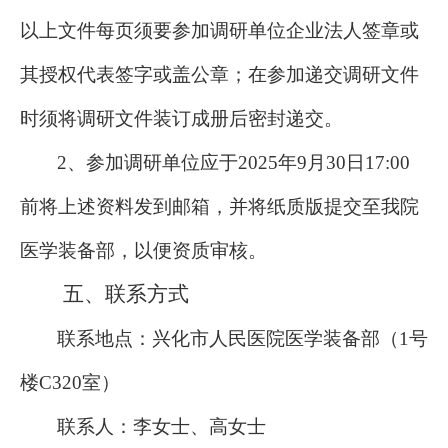
以上文件每页须要参加调研单位企业法人签章或
其授权代表签字或盖公章；在参加递交调研文件
时须将调研文件装订成册后密封递交。
2、
参加调研单位应
于
202
5
年
9
月
30
日
17
:
00
前将上述
资料发到邮箱，并将纸质版提交至我院
医学装备部，以便资质审核。
五、
联系方式
联系地点：兴化市人民医院医学装备部（
1号
楼C320室）
联系人：李女士
、
高女士