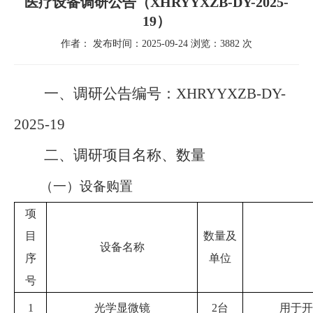
医疗设备调研公告（XHRYYXZB-DY-2025-
19）
作者： 发布时间：2025-09-24 浏览：3882 次
一、
调研公告编号：
XHRYYXZB-DY-
202
5
-
19
二、
调研项目名称、数量
（一）设备购置
项
目
数量及
设备名称
序
单位
号
1
光学显微镜
2台
用于开