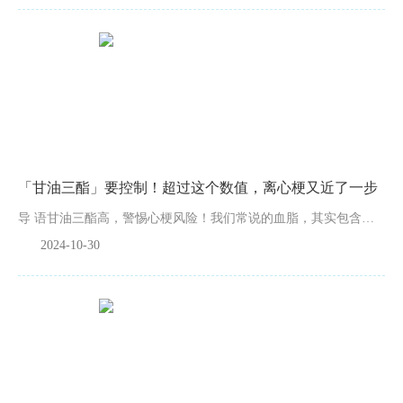
「甘油三酯」要控制！超过这个数值，离心梗又近了一步
导 语甘油三酯高，警惕心梗风险！我们常说的血脂，其实包含两种关键成分：胆固醇和甘油三酯。很多人非常重视胆固醇水平，却忽视了甘油三酯，甘油三酯异常同样是健康的隐形威胁，危害不容忽视！一项覆盖6万人的...
2024-10-30