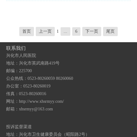
首页
上一页
1
...
6
下一页
尾页
联系我们
兴化市人民医院
地址：兴化市英武南路419号
邮编：225700
公众热线：0523-80260059 80260060
办公室：0523-80260019
传真：0523-80260016
网址：http://www.xhsrmyy.com/
邮箱：
xhsrmyy@163.com
投诉监督渠道
地址：兴化市卫生健康委员会（昭阳路2号）