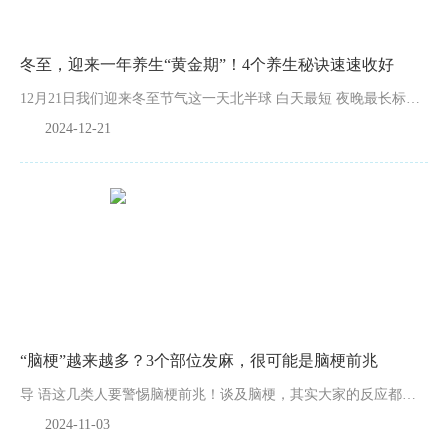
冬至，迎来一年养生“黄金期”！4个养生秘诀速速收好
12月21日我们迎来冬至节气这一天北半球 白天最短 夜晚最长标志着寒冬的到来冬至也是阴阳转换的关键节气，从冬至日开始，阳气渐增，新的循环开始，此时大家应调摄精神、谨慎起居、调养运动、饮食。1.调摄...
2024-12-21
“脑梗”越来越多？3个部位发麻，很可能是脑梗前兆
导 语这几类人要警惕脑梗前兆！谈及脑梗，其实大家的反应都是，现在脑梗的患者是越来越多了，而且越来越年轻化。根据《中国脑卒中防治报告（2023）》，我国40岁及以上人群脑卒中现患人数达1242万，且...
2024-11-03