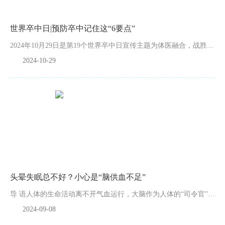
世界卒中日|预防卒中记住这“6要点”
2024年10月29日是第19个世界卒中日宣传主题为体医融合，战胜卒中为进一步提高居民对脑卒中危险因素的认识，预防和减少脑卒中的发生，当天上午，兴化市人民医院神经内科在门诊大厅开展了“体医融合 战胜卒...
2024-10-29
头晕失眠总不好？小心是“脑供血不足”
导 语人体的生命活动离不开气血运行，大脑作为人体的“司令官”，尤其需要气血滋养，才能够顺利完成一系列生命活动。当脑供血不足时，人的日常生活也难免受到影响。 供血不足危害大脑供血不足严格来讲并不...
2024-09-08