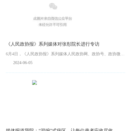
《人民政协报》系列媒体对张彤院长进行专访
6月4日，《人民政协报》系列媒体人民政协网、政协号、政协微信公众号等，以《张彤：用“医者仁心” 诠释履职担当》为题，对我院张彤院长履行政协委员职责、承担医者使命的事迹进行了专访报道和多方位宣传。
2024-06-05
媒体报道我院：“混编”式病区，让每位患者应收尽收