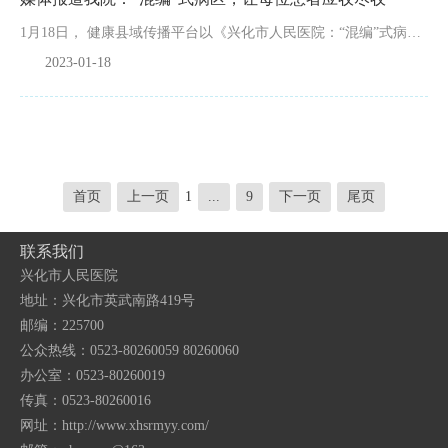
1月18日， 健康县域传播平台以《兴化市人民医院：“混编”式病区，让每位患者应收尽收！》为题，对兴化市人民医院创新思路，打破内、外、妇、儿科的专科壁垒，建立“专人指导负责制、混编工作团队制、轻重缓...
2023-01-18
首页
上一页
1
...
9
下一页
尾页
联系我们
兴化市人民医院
地址：兴化市英武南路419号
邮编：225700
公众热线：0523-80260059 80260060
办公室：0523-80260019
传真：0523-80260016
网址：http://www.xhsrmyy.com/