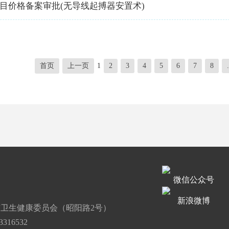
目价格备案审批(无导线起搏器安置术)
首页
上一页
1
2
3
4
5
6
7
8
.
微信公众号
道
新浪微博
卫生健康委员会（昭阳路2号）
316532