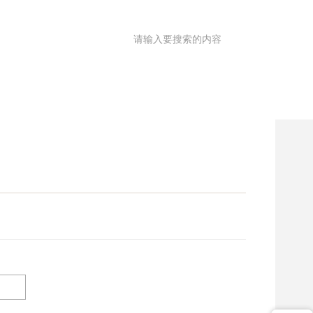
满意度调查
OA
|
理园地
医共体
院务公开
健康促进