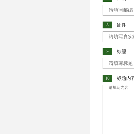
证件
8
标题
9
标题内
10