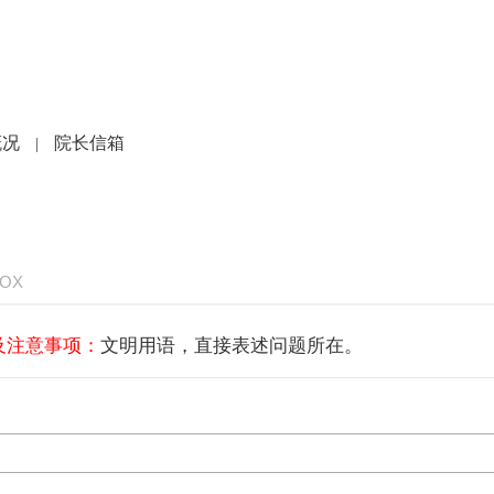
党建文化
就医指南
人力资源
科研教学
护
概况
院长信箱
|
BOX
及注意事项：
文明用语，直接表述问题所在。