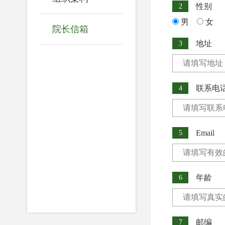
性别
2
男
女
院长信箱
地址
3
联系电
4
Email
5
年龄
6
邮编
7