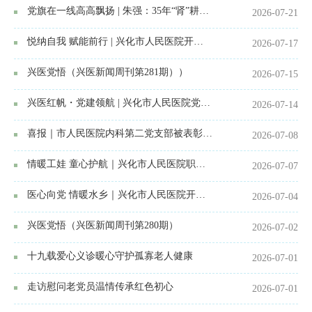
党旗在一线高高飘扬 | 朱强：35年“肾”耕不辍，做百姓信赖的“生命守护者”
2026-07-21
悦纳自我 赋能前行 | 兴化市人民医院开展《自我关怀的力量》职工心理教育培训
2026-07-17
兴医党悟（兴医新闻周刊第281期））
2026-07-15
兴医红帆・党建领航 | 兴化市人民医院党建工作季度纪实（第2期）
2026-07-14
喜报｜市人民医院内科第二党支部被表彰为“兴化市先进基层党组织”
2026-07-08
情暖工娃 童心护航｜兴化市人民医院职工子女暑期托管班暖心开班！
2026-07-07
医心向党 情暖水乡｜兴化市人民医院开展系列党建惠民活动献礼建党节
2026-07-04
兴医党悟（兴医新闻周刊第280期）
2026-07-02
十九载爱心义诊暖心守护孤寡老人健康
2026-07-01
走访慰问老党员温情传承红色初心
2026-07-01