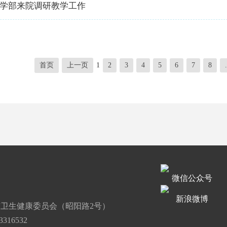
学部来院调研教学工作
首页
上一页
1
2
3
4
5
6
7
8
.
微信公众号
道
新浪微博
卫生健康委员会（昭阳路2号）
316532