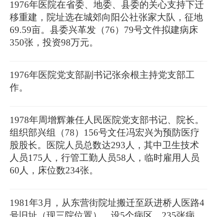
1976年医院在省委、地委、县委的关心支持下迁
移重建，院址选在城郊向阳公社张家大队，征地
69.59亩。县委兴革发（76）79号文件拟建病床
350张，投资98万元。
1976年医院党支部副书记张余根主持党支部工
作。
1978年周增辉兼任人民医院党支部书记、院长。
组织部兴组（78）156号文任冯宏兴为预防医疗
股股长。医院人员总数达293人，其中卫生技术
人员175人，行管工勤人员58人，临时雇用人员
60人，床位数234张。
1981年3月，从东营街院址搬迁至跃进桥人医路4
号旧址（现三院位置），设5个病区，235张病