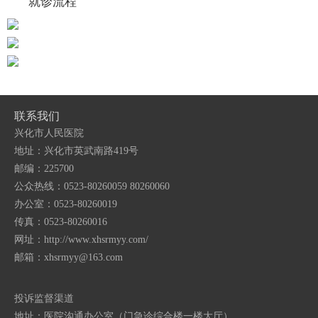
就诊流程
就诊导航
报告查询
停车管理
联系我们
兴化市人民医院
地址：兴化市英武南路419号
邮编：225700
公众热线：0523-80260059 80260060
办公室：0523-80260019
传真：0523-80260016
网址：http://www.xhsrmyy.com/
邮箱：
xhsrmyy@163.com
投诉监督渠道
地址：医院沟通办公室（门急诊综合楼一楼大厅）